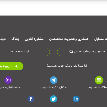
ت متداول
همکاری و عضویت متخصصان
مشاوره آنلاین
وبلاگ
دربا
جستجو بر حسب نام متخصص
لیست تخصص ها
به ما بپیوندید
آیا شما یک پزشک خوب هستید؟
وبلاگ ما سر بزنید
به کانال تلگرام ما بپیوندید
به اینستاگرام ما سر ب