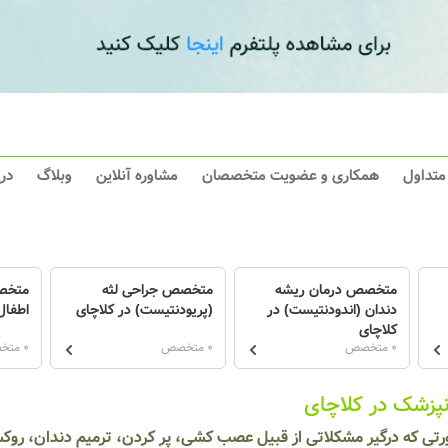
 متداول
همکاری و عضویت متخصصان
مشاوره آنلاین
وبلاگ
در
متخصص درمان ریشه
متخصص جراحی لثه
متخص
دندان (اندودنتیست) در
(پریودنتیست) در کلاچای
اطفال
کلاچای
0 متخصص
0 متخصص
0 متخصص
نپزشک در کلاچای
رتی که درگیر مشکلاتی از قبیل عصب کشی، پر کردن، ترمیم دندان، رو