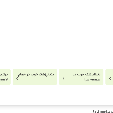
دندانپزشک خوب در
دندانپزشک خوب در خمام
بهتری
صومعه سرا
لاهیج
ک مراجعه کرد؟