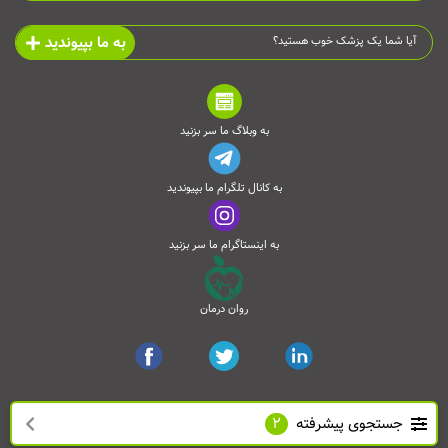
به ما بپیوندید
آیا شما یک پزشک خوب هستید؟
به وبلاگ ما سر بزنید
به کانال تلگرام ما بپیوندید
به اینستاگرام ما سر بزنید
روان درمان
جستجوی پیشرفته
2
تمامی حقوق این وب‌سایت محفوظ است و انتشار مطالب آن با ذکر منبع بلامانع می‌باشد