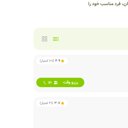
ان، فرد مناسب خود را
4.9
(
101
امتیاز)
رزرو وقت
3.7
(
21
امتیاز)