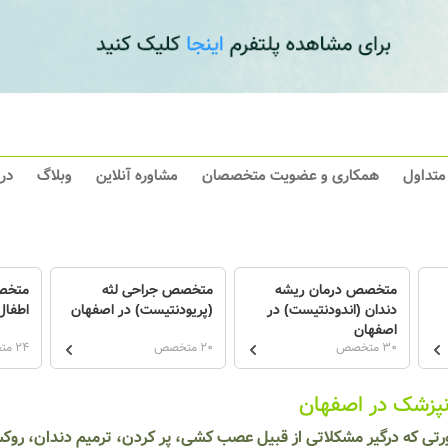
 متداول
همکاری و عضویت متخصصان
مشاوره آنلاین
وبلاگ
در
متخصص درمان ریشه
متخصص جراحی لثه
متخص
دندان (اندودنتیست) در
(پریودنتیست) در اصفهان
اطفال
اصفهان
30 متخصص
20 متخصص
24 متخصص
نپزشک در اصفهان
رتی که درگیر مشکلاتی از قبیل عصب کشی، پر کردن، ترمیم دندان، رو