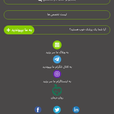
لیست تخصص ها
به ما بپیوندید
آیا شما یک پزشک خوب هستید؟
به وبلاگ ما سر بزنید
به کانال تلگرام ما بپیوندید
به اینستاگرام ما سر بزنید
روان درمان