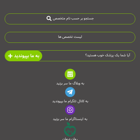
جستجو بر حسب نام متخصص
لیست تخصص ها
به ما بپیوندید
آیا شما یک پزشک خوب هستید؟
به وبلاگ ما سر بزنید
به کانال تلگرام ما بپیوندید
به اینستاگرام ما سر بزنید
روان درمان