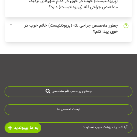
(پریودنتیست) خوب در خوی در کدام شهرهای نزدیک
متخصص جراحی لثه (پریودنتیست) دارد؟
چطور متخصص جراحی لثه (پریودنتیست) خانم خوب در
خوی پیدا کنم؟
جستجو بر حسب نام متخصص
لیست تخصص ها
به ما بپیوندید
آیا شما یک پزشک خوب هستید؟