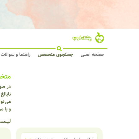
صفحه اصلی
جستجوی متخصص
راهنما و سوالات
متخص
در صو
نابال
می‌توا
و با 
لیست