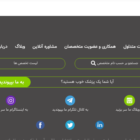
ت متداول
همکاری و عضویت متخصصان
مشاوره آنلاین
وبلاگ
دربا
جستجو بر حسب نام متخصص
لیست تخصص ها
به ما بپیوندید
آیا شما یک پزشک خوب هستید؟
وبلاگ ما سر بزنید
به کانال تلگرام ما بپیوندید
به اینستاگرام ما سر ب