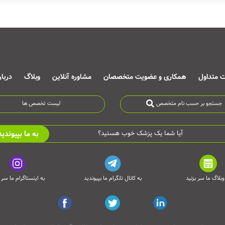
ت متداول
همکاری و عضویت متخصصان
مشاوره آنلاین
وبلاگ
دربا
جستجو بر حسب نام متخصص
لیست تخصص ها
به ما بپیوندید
آیا شما یک پزشک خوب هستید؟
وبلاگ ما سر بزنید
به کانال تلگرام ما بپیوندید
به اینستاگرام ما سر ب