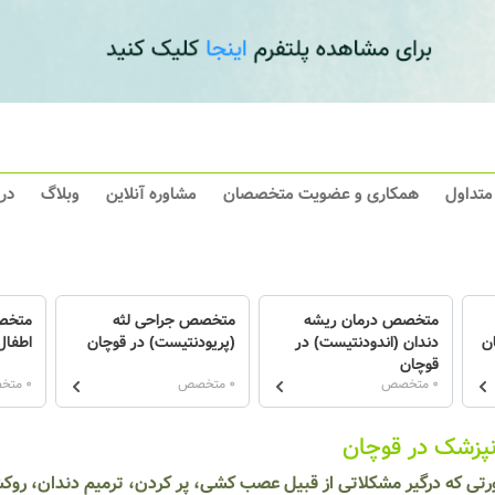
 متداول
همکاری و عضویت متخصصان
مشاوره آنلاین
وبلاگ
در
متخصص درمان ریشه
متخصص جراحی لثه
متخص
ن
دندان (اندودنتیست) در
(پریودنتیست) در قوچان
اطفال
قوچان
0 متخصص
0 متخصص
0 متخصص
نپزشک در قوچان
رتی که درگیر مشکلاتی از قبیل عصب کشی، پر کردن، ترمیم دندان، رو