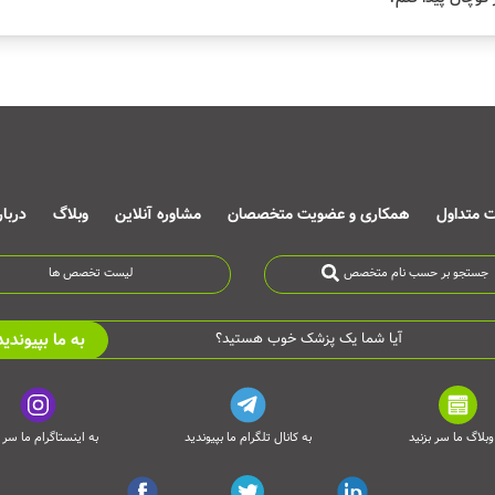
ت متداول
همکاری و عضویت متخصصان
مشاوره آنلاین
وبلاگ
دربا
جستجو بر حسب نام متخصص
لیست تخصص ها
به ما بپیوندید
آیا شما یک پزشک خوب هستید؟
وبلاگ ما سر بزنید
به کانال تلگرام ما بپیوندید
به اینستاگرام ما سر ب