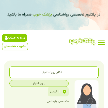
ورود به حساب
عضویت متخصصان
دکتر رویا ناصح
بدون امتیاز
|
قزوین
متخصص ارتودنسی