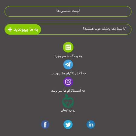
لیست تخصص ها
به ما بپیوندید
آیا شما یک پزشک خوب هستید؟
به وبلاگ ما سر بزنید
به کانال تلگرام ما بپیوندید
به اینستاگرام ما سر بزنید
روان درمان