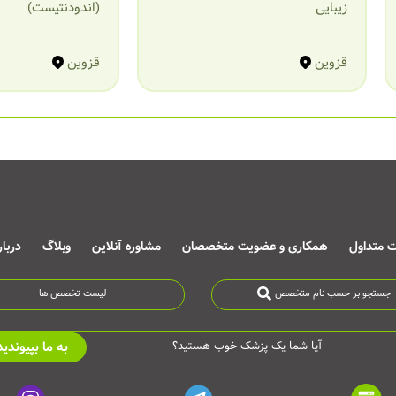
زیبایی
(اندودنتیست)
قزوین
قزوین
ت متداول
همکاری و عضویت متخصصان
مشاوره آنلاین
وبلاگ
دربا
جستجو بر حسب نام متخصص
لیست تخصص ها
به ما بپیوندید
آیا شما یک پزشک خوب هستید؟