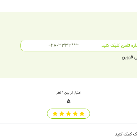
ره تلفن کلیک کنید
028-3333****
ی قزوین
امتیاز از بین
1
نظر
5
شک کمک کنید