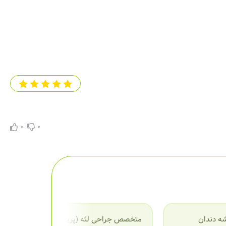
0
0
ه دندان
متخصص جراحی لثه (پریودنتیست)
م