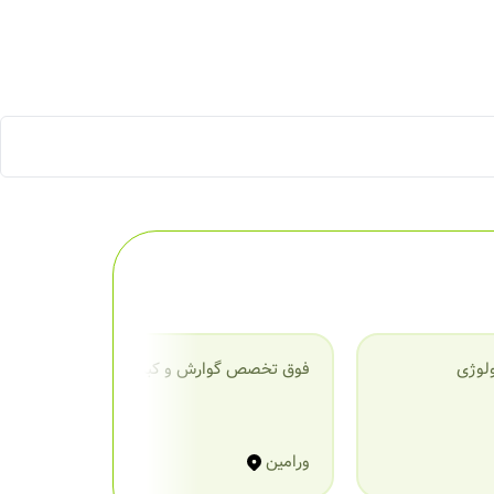
لوژی
فوق تخصص گوارش و کبد
ف
(
ورامین
و