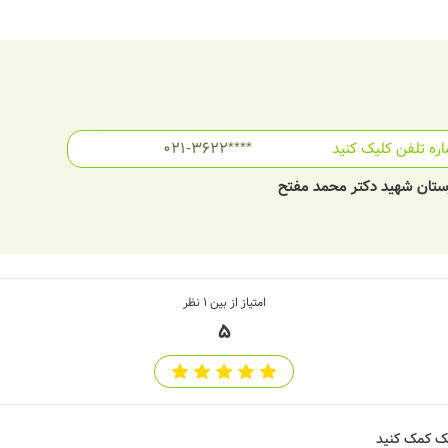
ره تلفن کلیک کنید
021-3622****
مارستان شهید دکتر محمد مفتح
امتیاز از بین
1
نظر
5
شک کمک کنید