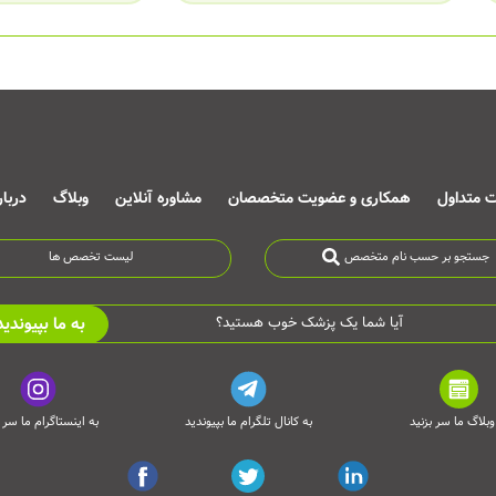
ت متداول
همکاری و عضویت متخصصان
مشاوره آنلاین
وبلاگ
دربا
جستجو بر حسب نام متخصص
لیست تخصص ها
به ما بپیوندید
آیا شما یک پزشک خوب هستید؟
وبلاگ ما سر بزنید
به کانال تلگرام ما بپیوندید
به اینستاگرام ما سر ب