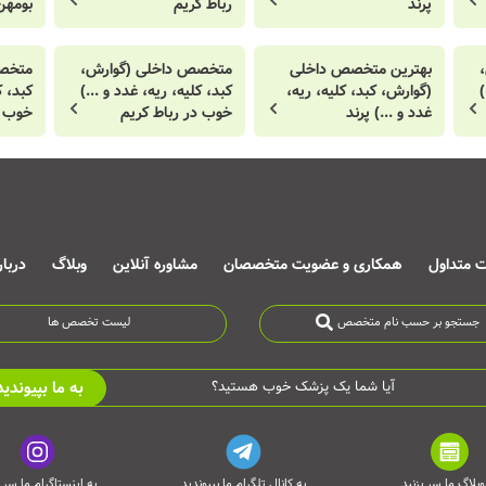
پرند
رباط کریم
بومهن
بهترین متخصص داخلی
متخصص داخلی (گوارش،
متخصص
)
(گوارش، کبد، کلیه، ریه،
کبد، کلیه، ریه، غدد و ...)
کبد، ک
غدد و ...) پرند
خوب در رباط کریم
خوب د
ت متداول
همکاری و عضویت متخصصان
مشاوره آنلاین
وبلاگ
دربا
جستجو بر حسب نام متخصص
لیست تخصص ها
به ما بپیوندید
آیا شما یک پزشک خوب هستید؟
وبلاگ ما سر بزنید
به کانال تلگرام ما بپیوندید
به اینستاگرام ما سر ب