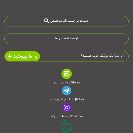
جستجو بر حسب نام متخصص
لیست تخصص ها
به ما بپیوندید
آیا شما یک پزشک خوب هستید؟
به وبلاگ ما سر بزنید
به کانال تلگرام ما بپیوندید
به اینستاگرام ما سر بزنید