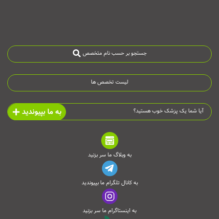
جستجو بر حسب نام متخصص
لیست تخصص ها
به ما بپیوندید
آیا شما یک پزشک خوب هستید؟
به وبلاگ ما سر بزنید
به کانال تلگرام ما بپیوندید
به اینستاگرام ما سر بزنید