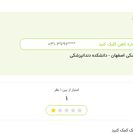
ره تلفن کلیک کنید
031-3792****
شکی اصفهان - دانشکده دندانپزشکی
امتیاز از بین
1
نظر
1
شک کمک کنید