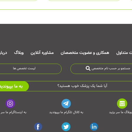
ت متداول
همکاری و عضویت متخصصان
مشاوره آنلاین
وبلاگ
دربا
جستجو بر حسب نام متخصص
لیست تخصص ها
به ما بپیوندید
آیا شما یک پزشک خوب هستید؟
وبلاگ ما سر بزنید
به کانال تلگرام ما بپیوندید
به اینستاگرام ما سر ب