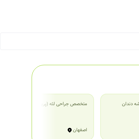
ه دندان
متخصص جراحی لثه (پریودنتیست)
م
اصفهان
ا