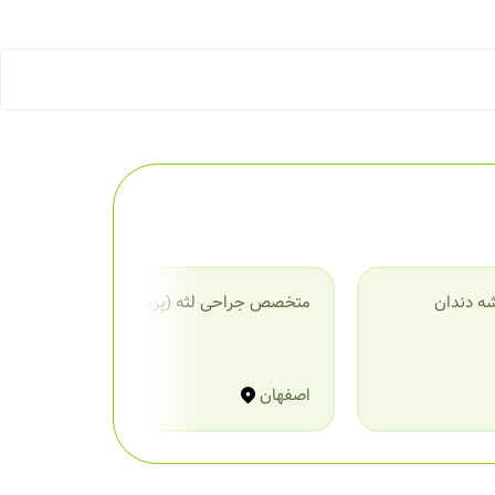
ه دندان
متخصص جراحی لثه (پریودنتیست)
م
اصفهان
ا