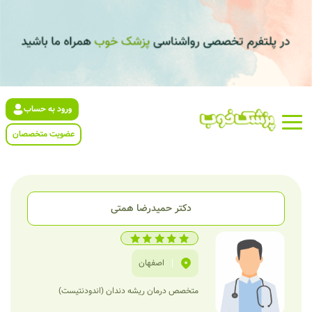
ورود به حساب
عضویت متخصصان
دکتر حمیدرضا همتی
|
اصفهان
متخصص درمان ریشه دندان (اندودنتیست)