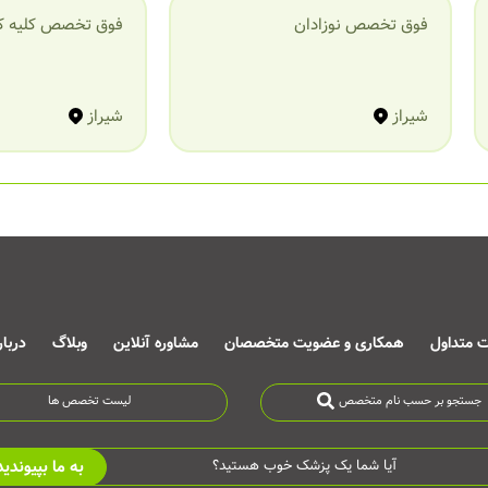
فوق تخصص نوزادان
فوق تخصص کلیه ک
شیراز
شیراز
ت متداول
همکاری و عضویت متخصصان
مشاوره آنلاین
وبلاگ
دربا
جستجو بر حسب نام متخصص
لیست تخصص ها
به ما بپیوندید
آیا شما یک پزشک خوب هستید؟