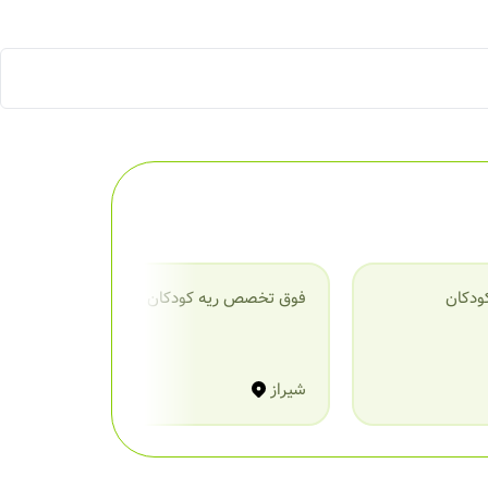
ودکان
فوق تخصص ریه کودکان
ف
شیراز
ش