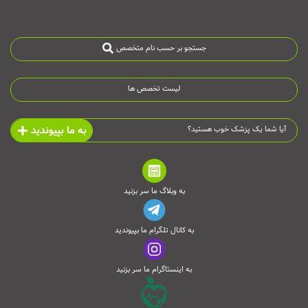
جستجو بر حسب نام متخصص
لیست تخصص ها
به ما بپیوندید
آیا شما یک پزشک خوب هستید؟
به وبلاگ ما سر بزنید
به کانال تلگرام ما بپیوندید
به اینستاگرام ما سر بزنید