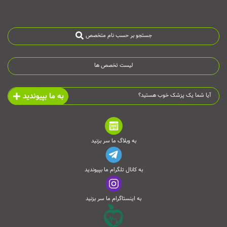
جستجو بر حسب نام متخصص
لیست تخصص ها
به ما بپیوندید
آیا شما یک پزشک خوب هستید؟
به وبلاگ ما سر بزنید
به کانال تلگرام ما بپیوندید
به اینستاگرام ما سر بزنید