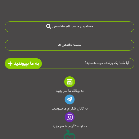
جستجو بر حسب نام متخصص
لیست تخصص ها
به ما بپیوندید
آیا شما یک پزشک خوب هستید؟
به وبلاگ ما سر بزنید
به کانال تلگرام ما بپیوندید
به اینستاگرام ما سر بزنید