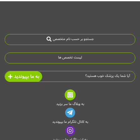
جستجو بر حسب نام متخصص
لیست تخصص ها
به ما بپیوندید
آیا شما یک پزشک خوب هستید؟
به وبلاگ ما سر بزنید
به کانال تلگرام ما بپیوندید
به اینستاگرام ما سر بزنید