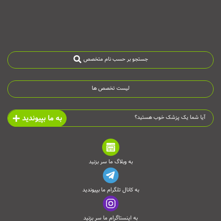
جستجو بر حسب نام متخصص
لیست تخصص ها
به ما بپیوندید
آیا شما یک پزشک خوب هستید؟
به وبلاگ ما سر بزنید
به کانال تلگرام ما بپیوندید
به اینستاگرام ما سر بزنید