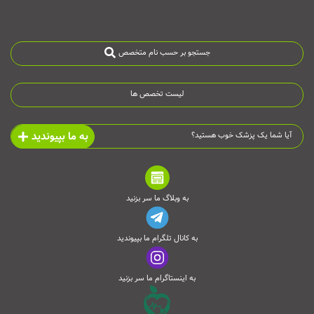
جستجو بر حسب نام متخصص
لیست تخصص ها
به ما بپیوندید
آیا شما یک پزشک خوب هستید؟
به وبلاگ ما سر بزنید
به کانال تلگرام ما بپیوندید
به اینستاگرام ما سر بزنید