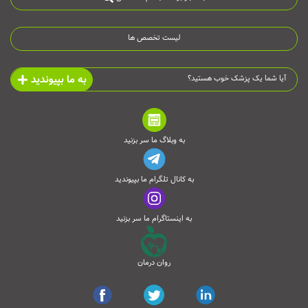
لیست تخصص ها
به ما بپیوندید
آیا شما یک پزشک خوب هستید؟
به وبلاگ ما سر بزنید
به کانال تلگرام ما بپیوندید
به اینستاگرام ما سر بزنید
روان درمان