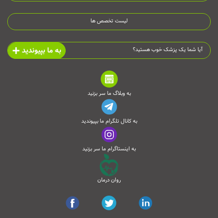
لیست تخصص ها
به ما بپیوندید
آیا شما یک پزشک خوب هستید؟
به وبلاگ ما سر بزنید
به کانال تلگرام ما بپیوندید
به اینستاگرام ما سر بزنید
روان درمان