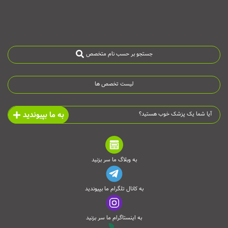
جستجو بر حسب نام متخصص
لیست تخصص ها
به ما بپیوندید
آیا شما یک پزشک خوب هستید؟
به وبلاگ ما سر بزنید
به کانال تلگرام ما بپیوندید
به اینستاگرام ما سر بزنید