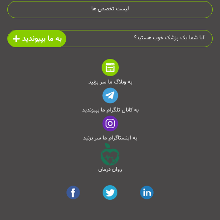
لیست تخصص ها
به ما بپیوندید
آیا شما یک پزشک خوب هستید؟
به وبلاگ ما سر بزنید
به کانال تلگرام ما بپیوندید
به اینستاگرام ما سر بزنید
روان درمان