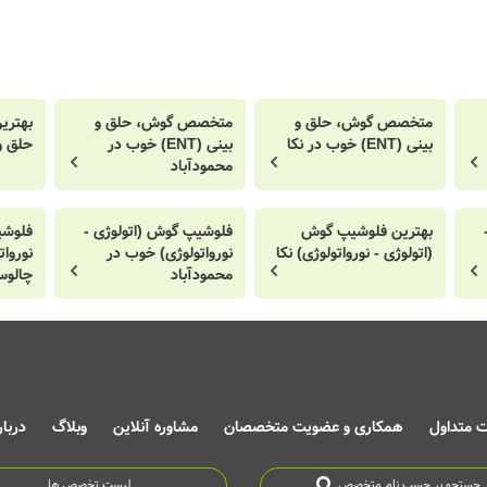
متخصص گوش، حلق و
متخصص گوش، حلق و
بهتر
بینی (ENT) خوب در نکا
بینی (ENT) خوب در
حلق و بینی
محمودآباد
بهترین فلوشیپ گوش
فلوشیپ گوش (اتولوژی -
فلوشی
(اتولوژی - نورواتولوژی) نکا
نورواتولوژی) خوب در
نوروا
محمودآباد
چالو
ت متداول
همکاری و عضویت متخصصان
مشاوره آنلاین
وبلاگ
دربا
جستجو بر حسب نام متخصص
لیست تخصص ها