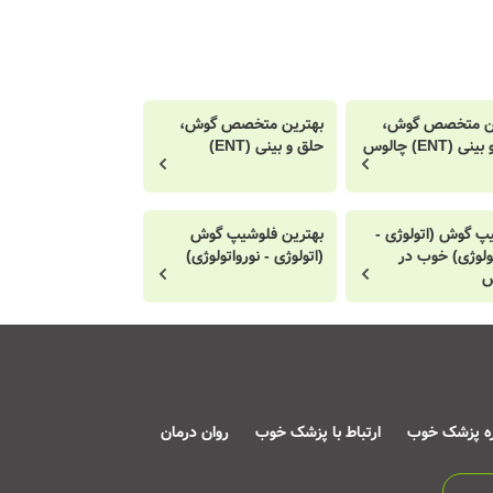
ین متخصص گوش،
بهترین متخصص گوش،
 (ENT) چالوس
حلق و بینی (ENT)
پ گوش (اتولوژی -
بهترین فلوشیپ گوش
تولوژی) خوب در
(اتولوژی - نورواتولوژی)
س
ره پزشک خوب
ارتباط با پزشک خوب
روان درمان