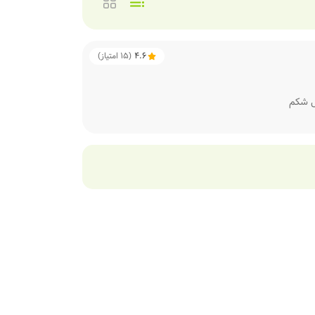
4.6
(
15
امتیاز)
ل شکم