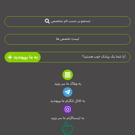
جستجو بر حسب نام متخصص
لیست تخصص ها
به ما بپیوندید
آیا شما یک پزشک خوب هستید؟
به وبلاگ ما سر بزنید
به کانال تلگرام ما بپیوندید
به اینستاگرام ما سر بزنید