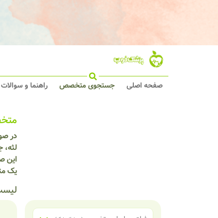
صفحه اصلی
جستجوی متخصص
راهنما و سوالات
متخص
در صور
لثه، ج
این صف
یک مت
لیست