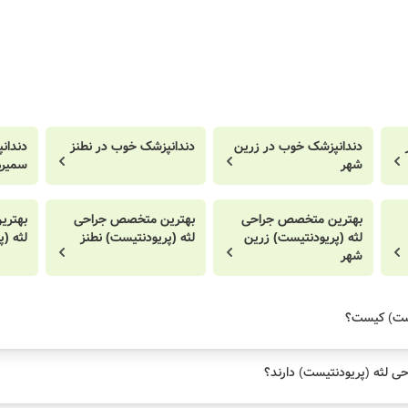
دندانپزشک خوب در زرین
دندانپزشک خوب در نطنز
دندان
شهر
سمیرم
بهترین متخصص جراحی
بهترین متخصص جراحی
بهتری
لثه (پریودنتیست) زرین
لثه (پریودنتیست) نطنز
لثه (
شهر
ست) کیست؟
ی لثه (پریودنتیست) دارند؟