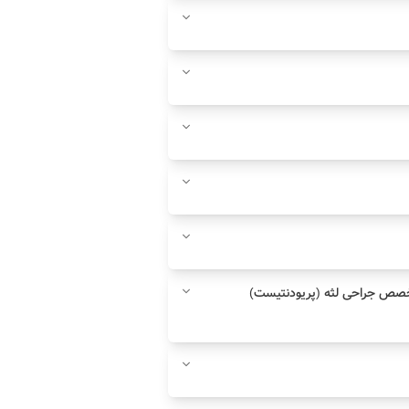
خصص جراحی لثه (پریودنتیست)