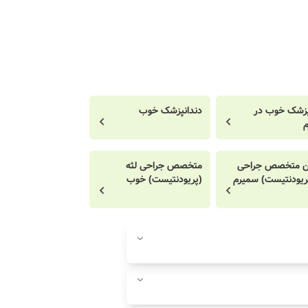
پزشک خوب در
دندانپزشک خوب
ن متخصص جراحی
متخصص جراحی لثه
پریودنتیست) سمیرم
(پریودنتیست) خوب