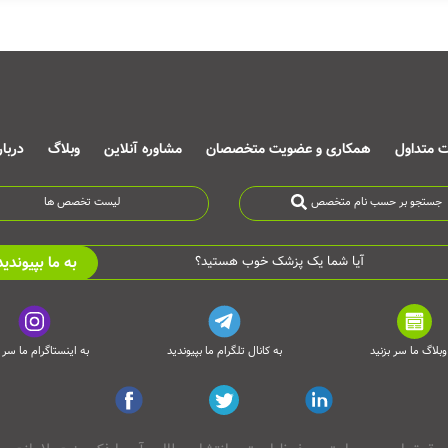
ت متداول
همکاری و عضویت متخصصان
مشاوره آنلاین
وبلاگ
دربا
جستجو بر حسب نام متخصص
لیست تخصص ها
به ما بپیوندید
آیا شما یک پزشک خوب هستید؟
وبلاگ ما سر بزنید
به کانال تلگرام ما بپیوندید
به اینستاگرام ما سر ب