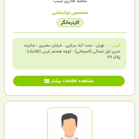
محمد قادری نسب
متخصص توانبخشی
کاردرمانگر
آدرس
1
:
تهران - جنت آباد مرکزی - خیابان مخبری - شانزده
متری اول شمالی (کمیجانی) - کوچه هشتم غربی (کلاشک) -
پلاک 69
مشاهده اطلاعات بیشتر