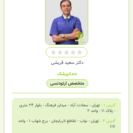
دکتر سعید قریشی
دندانپزشک
متخصص ارتودنسی
آدرس
1
:
تهران - سعادت آباد - میدان فرهنگ - بلوار 24 متری
- پلاک 11 - واحد 2
آدرس
2
:
تهران - نواب - تقاطع اذربایجان - برج شهاب 1 - واحد
117