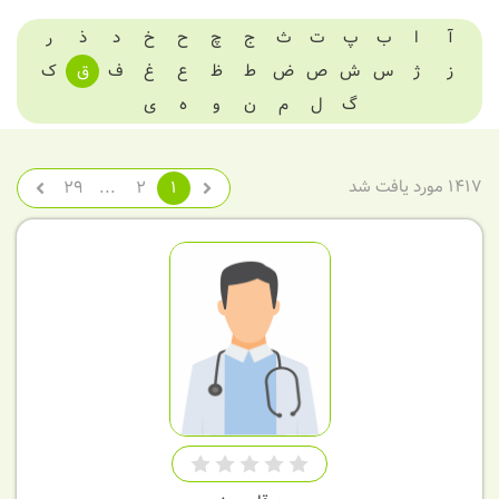
آ
ا
ب
پ
ت
ث
ج
چ
ح
خ
د
ذ
ر
ز
ژ
س
ش
ص
ض
ط
ظ
ع
غ
ف
ق
ک
گ
ل
م
ن
و
ه
ی
1417 مورد یافت شد
29
...
2
1