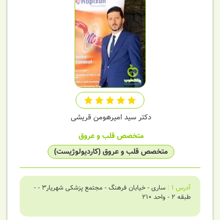
دکتر سید امیرهومن قریشی
متخصص قلب و عروق
متخصص قلب و عروق (کاردیولوژیست)
آدرس
1
:
ساری - خیابان فرهنگ - مجتمع پزشکی شهریار۳ - -
طبقه 2 - واحد ۲۱۰