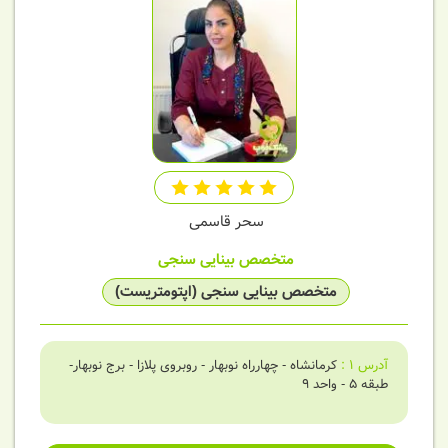
سحر قاسمی
متخصص بینایی سنجی
متخصص بینایی سنجی (اپتومتریست)
آدرس
1
:
کرمانشاه - چهارراه نوبهار - روبروی پلازا - برج نوبهار-
طبقه 5 - واحد ۹