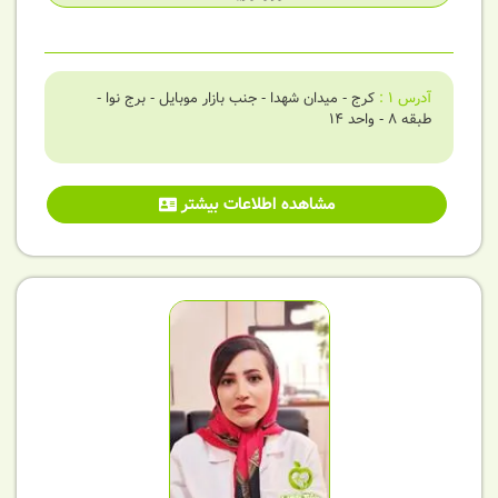
آدرس
1
:
کرج - میدان شهدا - جنب بازار موبایل - برج نوا -
طبقه 8 - واحد 14
مشاهده اطلاعات بیشتر