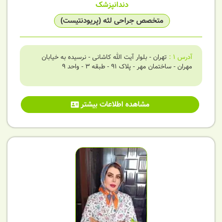
دندانپزشک
متخصص جراحی لثه (پریودنتیست)
آدرس
1
:
تهران - بلوار آیت الله کاشانی - نرسیده به خیابان
مهران - ساختمان مهر - پلاک 91 - طبقه 3 - واحد 9
مشاهده اطلاعات بیشتر