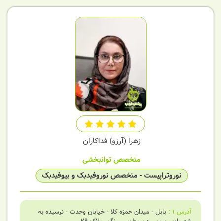
زهرا (آرزو) فداکاران
متخصص توانبخشی
نوروتراپیست - متخصص نوروفیدبک و بیوفیدبک
آدرس
1
:
بابل - میدان حمزه کلا - خیابان وحدت - نرسیده به