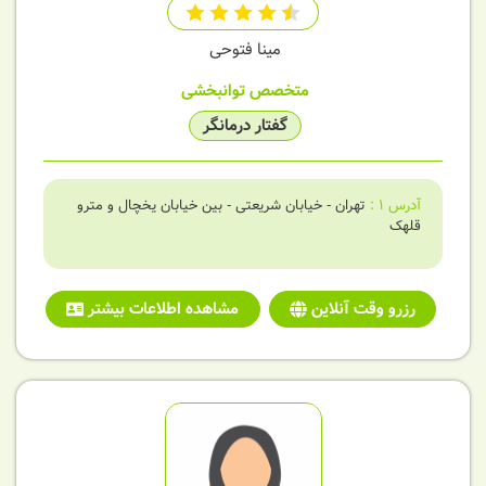
مینا فتوحی
متخصص توانبخشی
گفتار درمانگر
آدرس
1
:
تهران - خیابان شریعتی - بین خیابان یخچال و مترو
قلهک
رزرو وقت آنلاین
مشاهده اطلاعات بیشتر