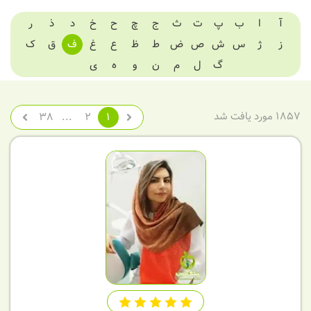
آ
ا
ب
پ
ت
ث
ج
چ
ح
خ
د
ذ
ر
ز
ژ
س
ش
ص
ض
ط
ظ
ع
غ
ف
ق
ک
گ
ل
م
ن
و
ه
ی
1857 مورد یافت شد
38
...
2
1