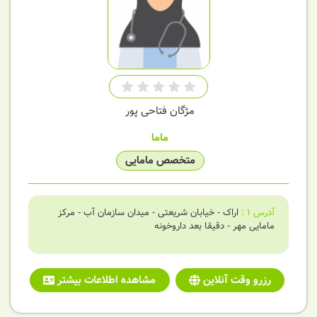
مژگان فتاحی پور
ماما
متخصص مامایی
آدرس
1
:
اراک - خیابان شریعتی - میدان سازمان آب - مرکز
مامایی مهر - دقیقا بعد داروخونه
رزرو وقت آنلاین
مشاهده اطلاعات بیشتر